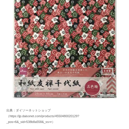
出典：ダイソーネットショップ
（https://jp.daisonet.com/products/4550480020129?
_pos=6&_sid=538b8a558&_ss=r）