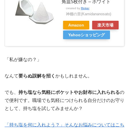
角皿5枚付き – ホワイト
created by
Rinker
神棚の里(Kamidananosato)
Amazon
楽天市場
Yahooショッピング
「私が嫌なの？」
なんて
要らぬ誤解を招く
かもしれません。
でも、
持ち塩なら気軽にポケットやお財布に入れられる
の
で便利です。職場でも気軽につけられる自分だけのお守り
として、持ち塩を試してみませんか？
「持ち塩を何に入れよう？」そんなお悩みについてはこち