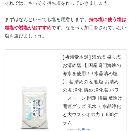
それでは、さっそく持ち塩を作っていきましょう。
まずはなんといっても塩を用意します。
持ち塩に使う塩は
粗塩や岩塩がおすすめ
です。なるべく加工をされていない
塩を選びましょう。
[ 祈願堂本舗 ] 清め塩 盛り塩
お清め塩 【 国産鳴門海峡の
海水を使用！ / 水晶清め塩
】 塩 清めの塩 粗塩 お清め
の塩 浄化 清め 浄化塩 パワ
ーストーン 開運 招福 魔除け
開運グッズ 風水（ 水晶浄化
と大ウズシオの力 ）888グ
ラム
created by
Rinker