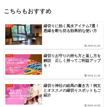
こちらもおすすめ
縁切りに効く風水アイテム7選！
縁切り
悪縁を断ち切る効果的な使い方
2025.01.02
縁切りお守りの持ち方と返し方を
コラム
解説 正しく持ってご利益アップ
を！
2024.11.30
縁切り神社の絵馬の書き方！例文
コラム
とオススメの縁切りスポットもご
紹介
2024.10.06