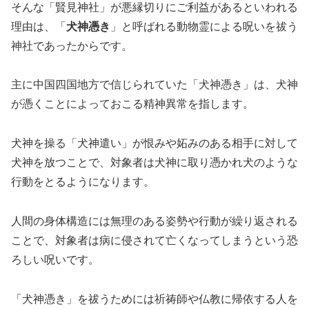
そんな「賢見神社」が悪縁切りにご利益があるといわれる
理由は、「
犬神憑き
」と呼ばれる動物霊による呪いを祓う
神社であったからです。
主に中国四国地方で信じられていた「犬神憑き」は、犬神
が憑くことによっておこる精神異常を指します。
犬神を操る「犬神遣い」が恨みや妬みのある相手に対して
犬神を放つことで、対象者は犬神に取り憑かれ犬のような
行動をとるようになります。
人間の身体構造には無理のある姿勢や行動が繰り返される
ことで、対象者は病に侵されて亡くなってしまうという恐
ろしい呪いです。
「犬神憑き」を祓うためには祈祷師や仏教に帰依する人を