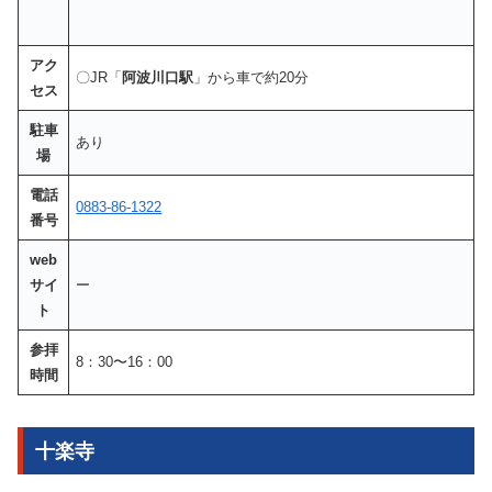
アク
〇JR「
阿波川口駅
」から車で約20分
セス
駐車
あり
場
電話
0883-86-1322
番号
web
サイ
ー
ト
参拝
8：30〜16：00
時間
十楽寺