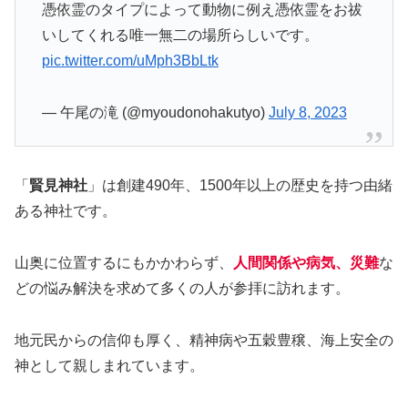
憑依霊のタイプによって動物に例え憑依霊をお祓
いしてくれる唯一無二の場所らしいです。
pic.twitter.com/uMph3BbLtk
— 午尾の滝 (@myoudonohakutyo)
July 8, 2023
「
賢見神社
」は創建490年、1500年以上の歴史を持つ由緒
ある神社です。
山奥に位置するにもかかわらず、
人間関係や病気、災難
な
どの悩み解決を求めて多くの人が参拝に訪れます。
地元民からの信仰も厚く、精神病や五穀豊穣、海上安全の
神として親しまれています。