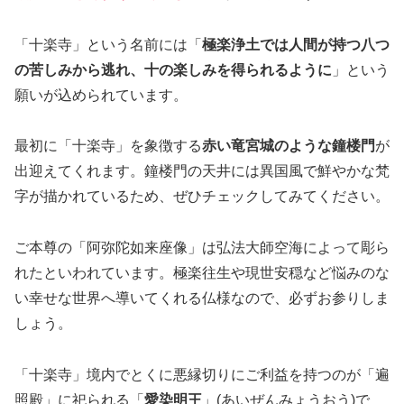
「十楽寺」という名前には「
極楽浄土では人間が持つ八つ
の苦しみから逃れ、十の楽しみを得られるように
」という
願いが込められています。
最初に「十楽寺」を象徴する
赤い竜宮城のような鐘楼門
が
出迎えてくれます。鐘楼門の天井には異国風で鮮やかな梵
字が描かれているため、ぜひチェックしてみてください。
ご本尊の「阿弥陀如来座像」は弘法大師空海によって彫ら
れたといわれています。極楽往生や現世安穏など悩みのな
い幸せな世界へ導いてくれる仏様なので、必ずお参りしま
しょう。
「十楽寺」境内でとくに悪縁切りにご利益を持つのが「遍
照殿」に祀られる「
愛染明王
」(あいぜんみょうおう)で