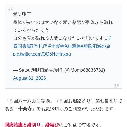
愛染明王
身体が赤いのは大いなる愛と慈悲が身体から溢れ
ているからだそう
自分も愛が溢れる人間になりたいと思います☺
#
四国霊場7番札所
#十楽寺
#お遍路
#煩悩消滅の旅
pic.twitter.com/OG5NcHnxgg
— Satou@動画編集/制作 (@Momo83833731)
August 31, 2023
「四国八十八カ所霊場」（四国お遍路参り）第七番札所で
ある「
十楽寺
」でも悪縁切りのご利益がいただけます。
眼病治癒と縁切り、縁結び
のご利益で有名です。