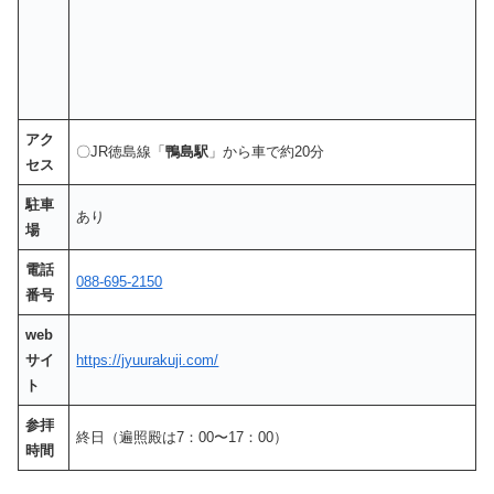
アク
〇JR徳島線「
鴨島駅
」から車で約20分
セス
駐車
あり
場
電話
088-695-2150
番号
web
サイ
https://jyuurakuji.com/
ト
参拝
終日（遍照殿は7：00〜17：00）
時間