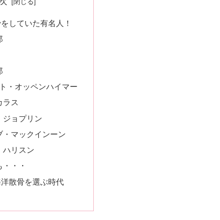
次
骨をしていた有名人！
郎
郎
ート・オッペンハイマー
カラス
・ジョプリン
ブ・マックインーン
・ハリスン
も・・・
海洋散骨を選ぶ時代