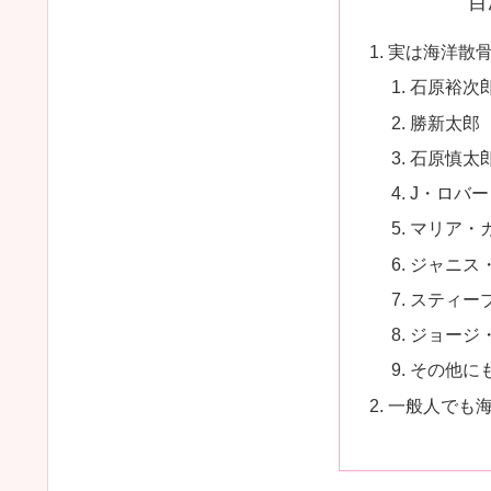
目
実は海洋散
石原裕次
勝新太郎
石原慎太
J・ロバ
マリア・
ジャニス
スティー
ジョージ
その他に
一般人でも